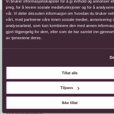
Vi bruker informasjonskapsler for å gi innhold og annonser et
preg, for å levere sosiale mediefunksjoner og for å analysere
vår. Vi deler dessuten informasjon om hvordan du bruker net
vårt, med partnerne våre innen sosiale medier, annonsering 
analysearbeid, som kan kombinere den med annen informasj
gjort tilgjengelig for dem, eller som de har samlet inn gjenno
av tjenestene deres.
Kundeservice
Sende blomster
De
66 85 75 50
800 40 400
Tillat alle
Mandag - fredag
Mandag - fredag
08:00 - 18:00
08:00 - 18:00
Lørdag
Lørdag
Tilpass
08:00 - 13:00
08:00 - 13:00
Kontaktskjema
Sende blomster til
Ikke tillat
utlandet
Finn butikk
Gavekort