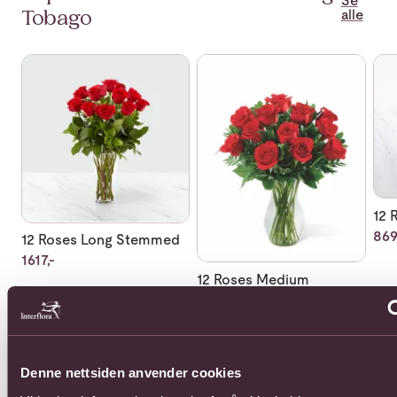
Se
alle
Tobago
Se mer om 12 Roses Long Stemmed
Se mer om 12 Roses Medium 
Se 
12 
869
12 Roses Long Stemmed
1617,-
12 Roses Medium
Stemmed
968,-
Denne nettsiden anvender cookies