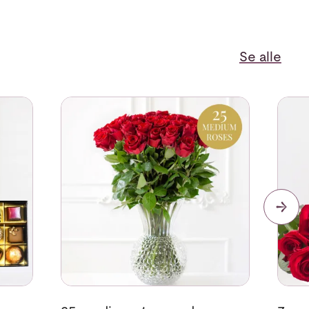
Se alle
of chocolates
Se mer om 25 medium stemmed roses
Se me