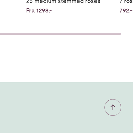
25 medium stemmed roses
7 ro
Fra 1298,-
792,-