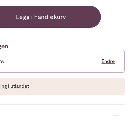
Legg i handlekurv
ngen
26
Endre
ng i utlandet
Max