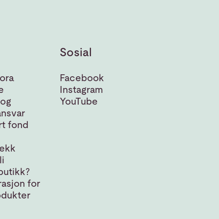
Sosial
ora
Facebook
e
Instagram
 og
YouTube
nsvar
t fond
jekk
i
butikk?
asjon for
odukter