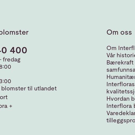
blomster
Om oss
40 400
Om Interfl
Vår histori
 fredag
Bærekraft
18:00
samfunnsa
Humanitær
13:00
Interfloras
blomster til utlandet
kvalitetss
ort
Hvordan bl
ora +
Interflora 
Varedeklar
tilleggspr