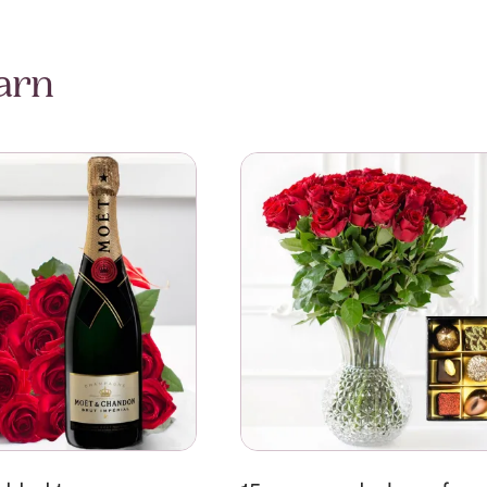
arn
5 roses added to Champagne
Se mer om 15 roses and a box 