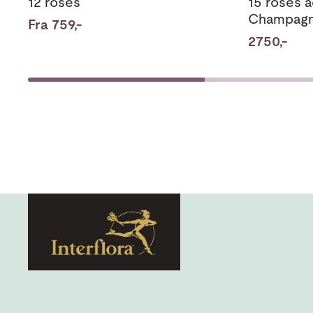
12 roses
15 roses 
Champag
Fra 759,-
2750,-