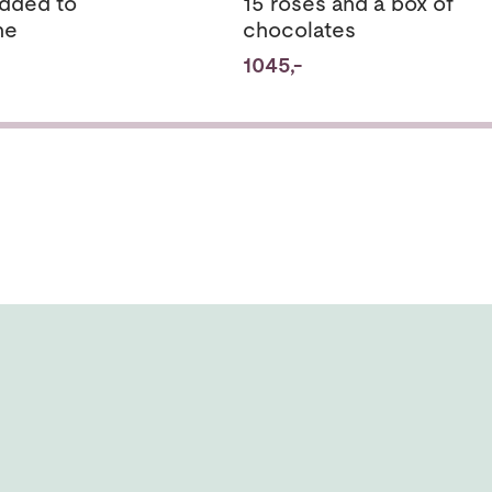
added to
15 roses and a box of
ne
chocolates
1045,-