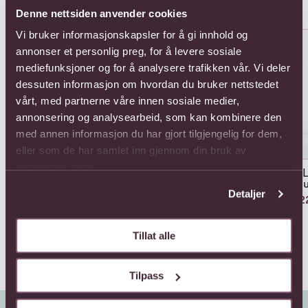
Populære buketter i USA
Se alle
Denne nettsiden anvender cookies
Se mer om 12 Long Stem Pink Rose Bouquet
Se mer om 12 Long Stem Red 
Se 
Vi bruker informasjonskapsler for å gi innhold og
annonser et personlig preg, for å levere sosiale
mediefunksjoner og for å analysere trafikken vår. Vi deler
dessuten informasjon om hvordan du bruker nettstedet
vårt, med partnerne våre innen sosiale medier,
annonsering og analysearbeid, som kan kombinere den
med annen informasjon du har gjort tilgjengelig for dem,
eller som de har samlet inn gjennom din bruk av
tjenestene deres.
12 Long Stem Pink Rose
12 Long Stem Red Rose
12 
Bouquet
Bouquet
Bou
Detaljer
1122,-
1122,-
1122
Tillat alle
Tilpass