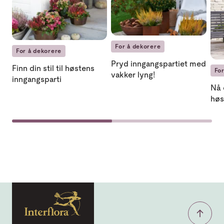
For å dekorere
For å dekorere
Pryd inngangspartiet med
Finn din stil til høstens
Fo
vakker lyng!
inngangsparti
Nå 
høs