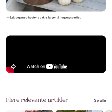
Lek deg med høstens vakre farger til inngangspartiet.
Flere relevante artikler
Se alle
Finn din stil til høstens inngangsparti
Pryd inngangspartiet med vakke
Nå 