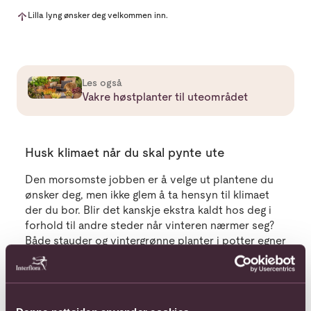
Lilla lyng ønsker deg velkommen inn.
Les mer om Vakre høstplanter til uteområdet
Les også
Vakre høstplanter til uteområdet
Husk klimaet når du skal pynte ute
Den morsomste jobben er å velge ut plantene du
ønsker deg, men ikke glem å ta hensyn til klimaet
der du bor. Blir det kanskje ekstra kaldt hos deg i
forhold til andre steder når vinteren nærmer seg?
Både stauder og vintergrønne planter i potter egner
seg godt til å stå ute, selv når det blir kaldere i
temperaturen. Calluna er også et godt valg hvis du
ønsker litt farge til inngangspartiet.