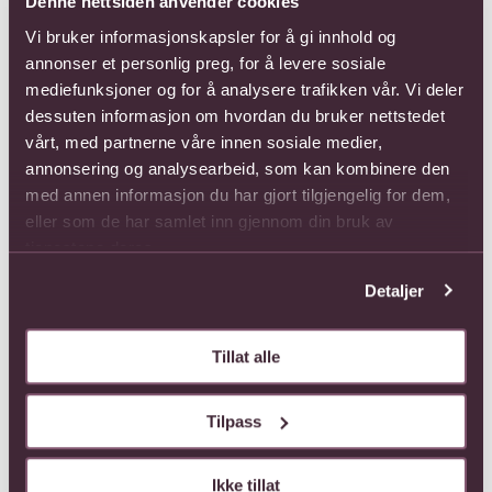
Denne nettsiden anvender cookies
Spør deg frem i din Interflora-butikk, og de hjelper
Vi bruker informasjonskapsler for å gi innhold og
deg å finne riktige planter og blomster til årstiden.
annonser et personlig preg, for å levere sosiale
mediefunksjoner og for å analysere trafikken vår. Vi deler
dessuten informasjon om hvordan du bruker nettstedet
vårt, med partnerne våre innen sosiale medier,
annonsering og analysearbeid, som kan kombinere den
med annen informasjon du har gjort tilgjengelig for dem,
eller som de har samlet inn gjennom din bruk av
tjenestene deres.
Detaljer
Tillat alle
Tilpass
Ikke tillat