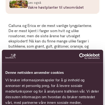
Les også
Vakre høstplanter til uteområdet
Calluna og Erica er de mest vanlige lyngplantene.
De er mest kjent i farger som hvit og ulike
rosatoner, men de siste årene har utvalget
eksplodert! Nå kan du finne mange ulike farger i
butikkene, som grønt, gult, gråtoner, oransje, og
varianter av rustbrunt.
Norge er et langstrakt land! Vi anbefaler deg å
spørre om tips og råd til stell av lyng og andre
Denne nettsiden anvender cookies
høstblomster i din lokale faghandel. På den måten
Vi bruker informasjonskapsler for å gi innhold og
får du riktige stelletips for området du bor i.
annonser et personlig preg, for å levere sosiale
mediefunksjoner og for å analysere trafikken vår. Vi deler
Les mer om Få høstens vakreste inngangsparti
dessuten informasjon om hvordan du bruker nettstedet
Les også
vårt, med partnerne våre innen sosiale medier,
Få høstens vakreste inngangsparti