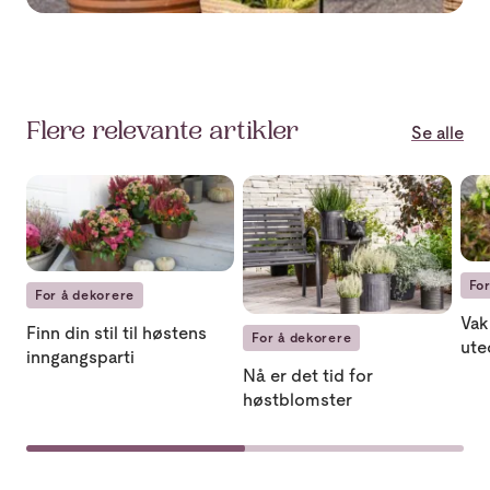
Flere relevante artikler
Se alle
Finn din stil til høstens inngangsparti
Nå er det tid for høstblomster
Vak
Fo
For å dekorere
Vak
Finn din stil til høstens
For å dekorere
ute
inngangsparti
Nå er det tid for
høstblomster