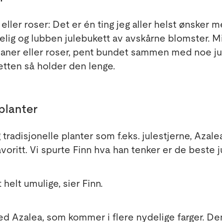
ller roser: Det er én ting jeg aller helst ønsker me
gelig og lubben julebukett av avskårne blomster. Mi
ipaner eller roser, pent bundet sammen med noe ju
ketten så holder den lenge.
planter
 tradisjonelle planter som f.eks. julestjerne, Azale
favoritt. Vi spurte Finn hva han tenker er de beste 
helt umulige, sier Finn.
 Azalea, som kommer i flere nydelige farger. De