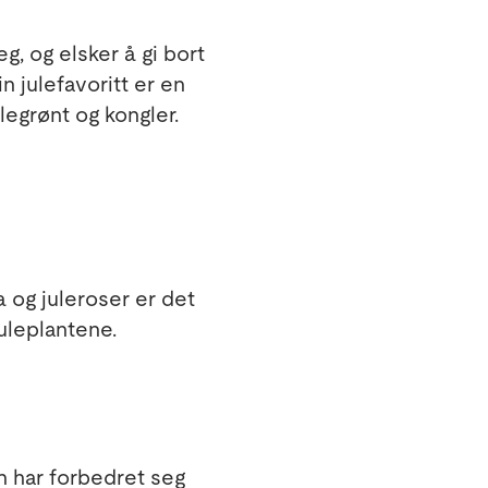
g, og elsker å gi bort
n julefavoritt er en
legrønt og kongler.
a og juleroser er det
juleplantene.
n har forbedret seg