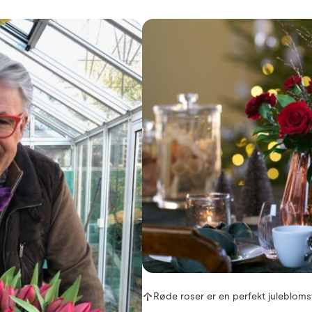
Røde roser er en perfekt julebloms