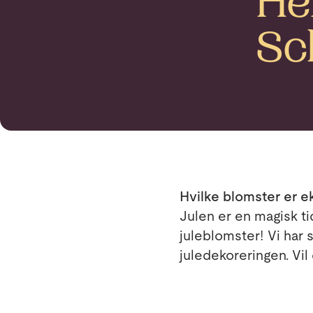
Her
Sch
Hvilke blomster er eks
Julen er en magisk t
juleblomster! Vi har 
juledekoreringen. Vil