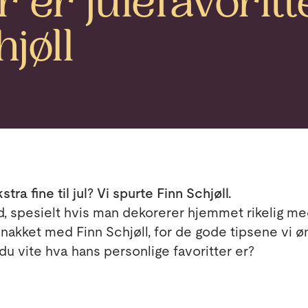
 er julefavoritt
jøll
tra fine til jul? Vi spurte Finn Schjøll.
id, spesielt hvis man dekorerer hjemmet rikelig m
snakket med Finn Schjøll, for de gode tipsene vi øn
 du vite hva hans personlige favoritter er?