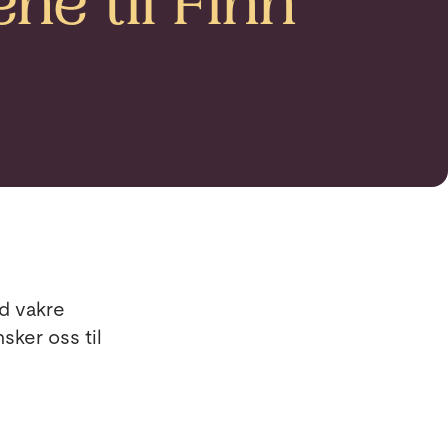
ene til Finn
ed vakre
sker oss til