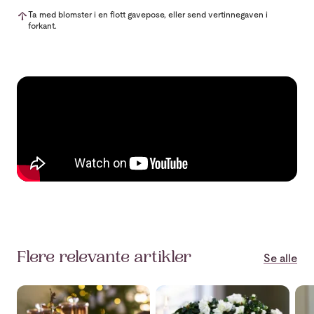
Ta med blomster i en flott gavepose, eller send vertinnegaven i
forkant.
Flere relevante artikler
Se alle
Svibel – duften av jul
Azalea – la julen blomstre
Kry