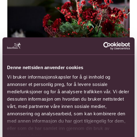
Denne nettsiden anvender cookies
Vi bruker informasjonskapsler for å gi innhold og
annonser et personlig preg, for å levere sosiale
mediefunksjoner og for å analysere trafikken vår. Vi deler
En personlig hilsen til jul.
dessuten informasjon om hvordan du bruker nettstedet
vårt, med partnerne våre innen sosiale medier,
annonsering og analysearbeid, som kan kombinere den
med annen informasjon du har gjort tilgjengelig for dem,
Les mer om Her er julefavorittene til Finn Schjøll
Les også
eller som de har samlet inn gjennom din bruk av
Her er julefavorittene til Finn Schjøll
tjenestene deres.