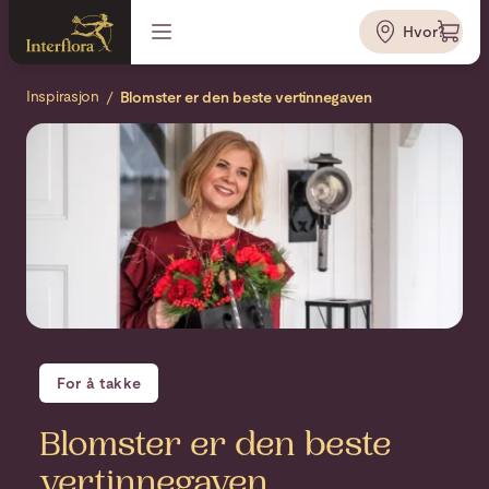
Hvor?
Inspirasjon
Blomster er den beste vertinnegaven
For å takke
Blomster er den beste
vertinnegaven