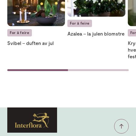
For å feire
For å feire
Fo
Azalea – la julen blomstre
Svibel – duften av jul
Kry
hve
fes