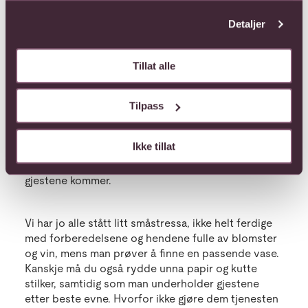
Detaljer
Unngå å stresse vertskapet
Tillat alle
Det siste du vil er å stresse vertskapet, så hva med
å sende blomstene på forhånd? Ingenting er vel
koseligere enn en blomstrende hilsen på døren,
Tilpass
med en hyggelig tekst hvor du takker for
invitasjonen og sier at du gleder deg til kvelden. Da
Ikke tillat
får vertskapet anledning til å pakke ut blomstene,
og ikke minst sette dem i riktig vase i god tid før
gjestene kommer.
Vi har jo alle stått litt småstressa, ikke helt ferdige
med forberedelsene og hendene fulle av blomster
og vin, mens man prøver å finne en passende vase.
Kanskje må du også rydde unna papir og kutte
stilker, samtidig som man underholder gjestene
etter beste evne. Hvorfor ikke gjøre dem tjenesten