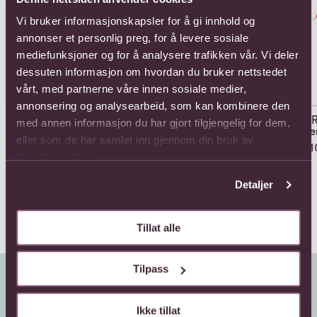
Vi bruker informasjonskapsler for å gi innhold og
annonser et personlig preg, for å levere sosiale
mediefunksjoner og for å analysere trafikken vår. Vi deler
dessuten informasjon om hvordan du bruker nettstedet
12 Roses Long Stemmed
vårt, med partnerne våre innen sosiale medier,
1331,-
annonsering og analysearbeid, som kan kombinere den
12 
med annen informasjon du har gjort tilgjengelig for dem,
St
12 Red Long Stem Roses
eller som de har samlet inn gjennom din bruk av
Hand Tied
1210
tjenestene deres.
1155,-
Detaljer
Tillat alle
Tilpass
Ikke tillat