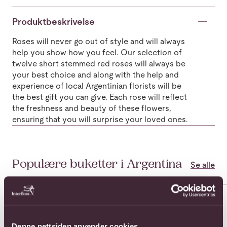
Produktbeskrivelse
Roses will never go out of style and will always
help you show how you feel. Our selection of
twelve short stemmed red roses will always be
your best choice and along with the help and
experience of local Argentinian florists will be
the best gift you can give. Each rose will reflect
the freshness and beauty of these flowers,
ensuring that you will surprise your loved ones.
Populære buketter i Argentina
Se alle
Se mer om 12 Red Long Stem Roses Hand Tied
Se mer om 12 Roses Long Ste
Se 
Denne nettsiden anvender cookies