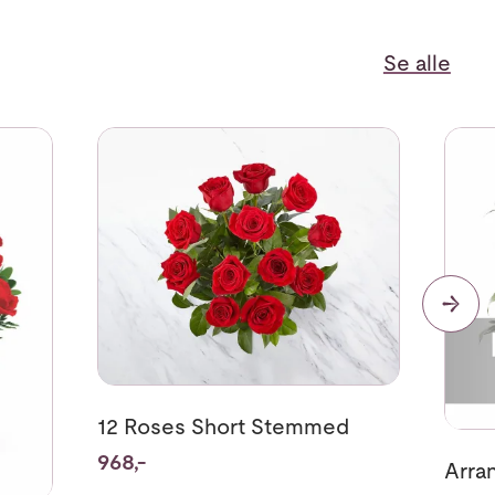
Se alle
Stemmed
Se mer om 12 Roses Short Stemmed
Se me
12 Roses Short Stemmed
968,-
Arra