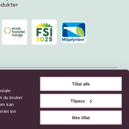
odukter
Tillat alle
osiale
n du bruker
Tilpass
som kan
mlet inn
Ikke tillat