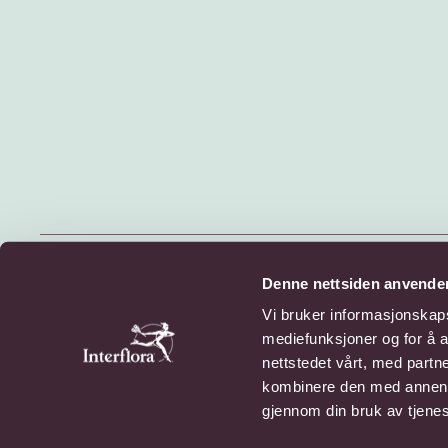
© 2026 Interflora Norge SA
Denne nettsiden anvende
Billingstadsletta 13, 1396 Billingstad
Vi bruker informasjonskapsl
mediefunksjoner og for å a
Personvern
Cookies
nettstedet vårt, med part
kombinere den med annen in
gjennom din bruk av tjene