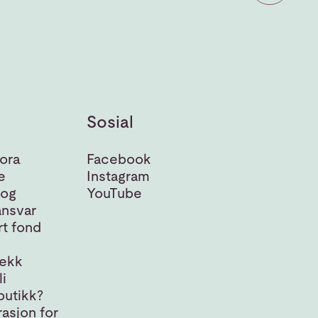
Sosial
ora
Facebook
e
Instagram
 og
YouTube
nsvar
t fond
jekk
i
butikk?
asjon for