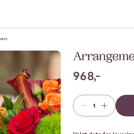
wers
Arrangemen
968,-