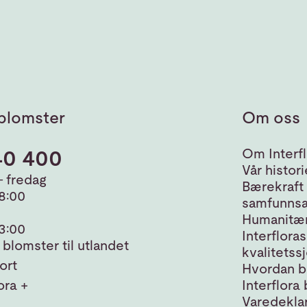
blomster
Om oss
40 400
Om Interfl
Vår histori
 fredag
Bærekraft
18:00
samfunnsa
Humanitær
13:00
Interfloras
blomster til utlandet
kvalitetss
ort
Hvordan bl
ora +
Interflora 
Varedeklar