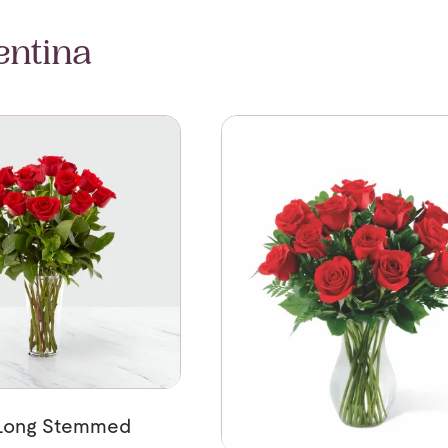
entina
2 Roses Long Stemmed
Se mer om 12 Roses Medium 
 Long Stemmed