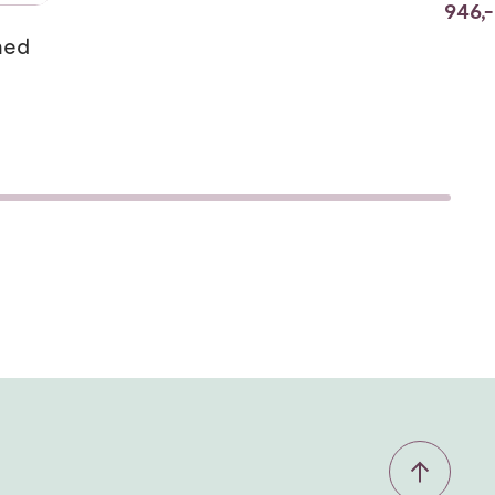
946,-
med