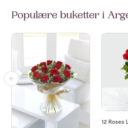
Populære buketter i Arg
Se mer om 12 Red Long Stem Roses Hand Tied
Se mer om 1
12 Roses