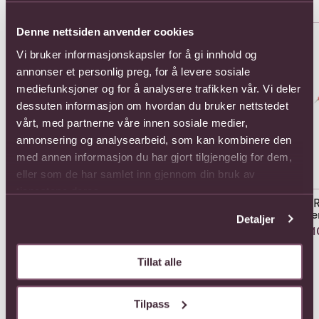
Se mer om 12 Red Long Stem Roses Hand Tied
Se mer om 12 Roses Long Ste
Se 
Denne nettsiden anvender cookies
Vi bruker informasjonskapsler for å gi innhold og
annonser et personlig preg, for å levere sosiale
mediefunksjoner og for å analysere trafikken vår. Vi deler
dessuten informasjon om hvordan du bruker nettstedet
vårt, med partnerne våre innen sosiale medier,
annonsering og analysearbeid, som kan kombinere den
med annen informasjon du har gjort tilgjengelig for dem,
12 Roses Long Stemmed
eller som de har samlet inn gjennom din bruk av
1331,-
tjenestene deres.
12 
St
12 Red Long Stem Roses
Detaljer
Hand Tied
1210
1155,-
Tillat alle
Tilpass