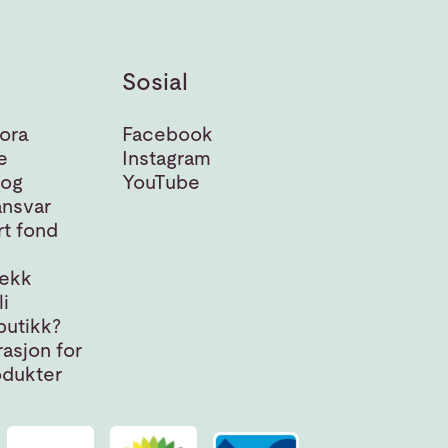
Sosial
ora
Facebook
e
Instagram
 og
YouTube
nsvar
t fond
jekk
i
butikk?
asjon for
odukter