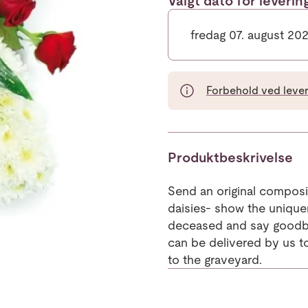
Valgt dato for leveri
fredag 07. august 20
Forbehold ved leveri
Produktbeskrivelse
Send an original composi
daisies- show the unique
deceased and say goodby
can be delivered by us t
to the graveyard.