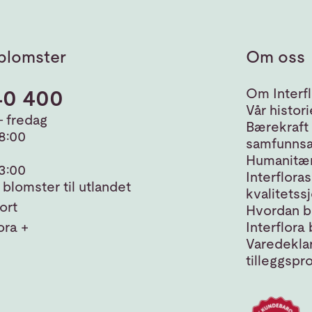
blomster
Om oss
40 400
Om Interfl
Vår histori
 fredag
Bærekraft
18:00
samfunnsa
Humanitær
13:00
Interfloras
blomster til utlandet
kvalitetss
ort
Hvordan bl
ora +
Interflora 
Varedeklar
tilleggspr