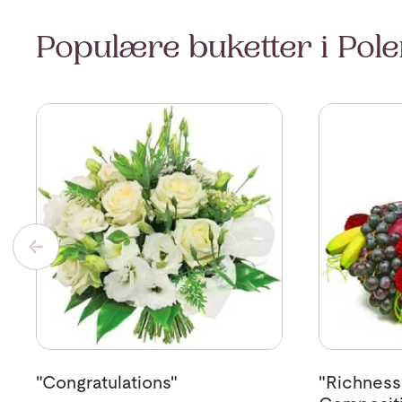
Populære buketter i Pol
Se mer om "Congratulations"
Se mer om "
"Congratulations"
"Richness