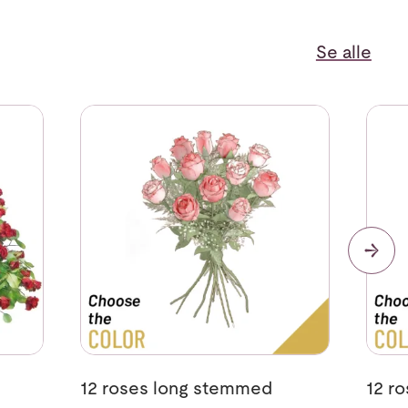
Se alle
t
Se mer om 12 roses long stemmed
Se me
12 roses long stemmed
12 r