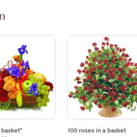
en
Richness basket" Composition
Se mer om 100 roses in a baske
 basket"
100 roses in a basket