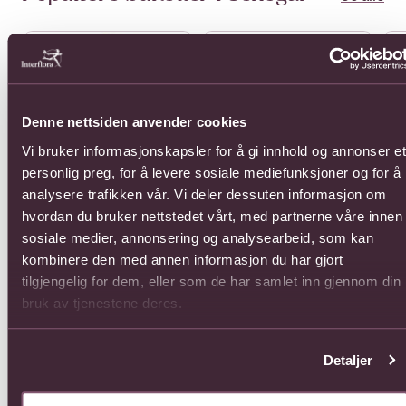
Se mer om Affection White
Se mer om Arrangement of Plan
Se 
Denne nettsiden anvender cookies
Vi bruker informasjonskapsler for å gi innhold og annonser et
personlig preg, for å levere sosiale mediefunksjoner og for å
analysere trafikken vår. Vi deler dessuten informasjon om
hvordan du bruker nettstedet vårt, med partnerne våre innen
Affection White
Arrangement of Plants in
Bou
a Bowl
Flo
1485,-
sosiale medier, annonsering og analysearbeid, som kan
Fra 1133,-
Fra
kombinere den med annen informasjon du har gjort
tilgjengelig for dem, eller som de har samlet inn gjennom din
bruk av tjenestene deres.
Detaljer