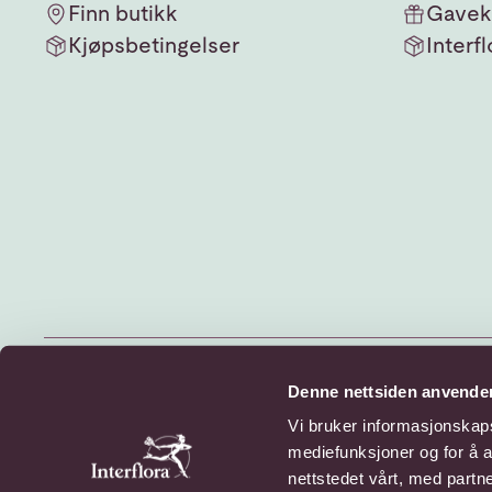
Finn butikk
Gavek
Kjøpsbetingelser
Interfl
© 2026 Interflora Norge SA
Denne nettsiden anvende
Billingstadsletta 13, 1396 Billingstad
Vi bruker informasjonskapsl
mediefunksjoner og for å a
Personvern
Cookies
nettstedet vårt, med part