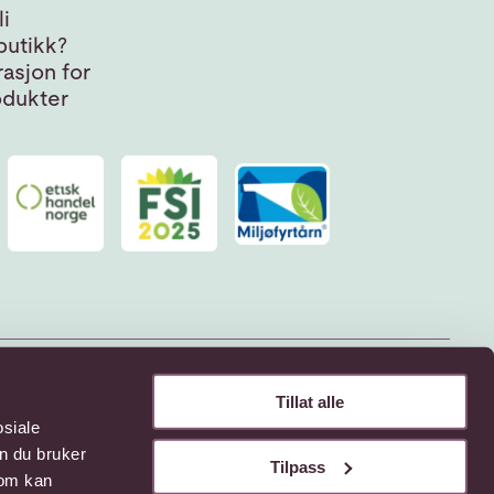
i
butikk?
asjon for
odukter
Tillat alle
osiale
n du bruker
Tilpass
som kan