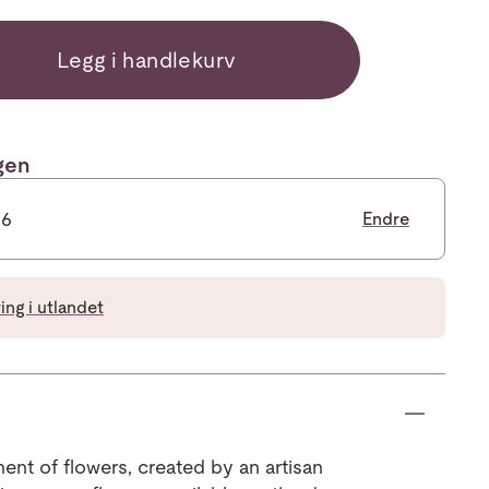
Legg i handlekurv
ngen
26
Endre
ng i utlandet
ent of flowers, created by an artisan