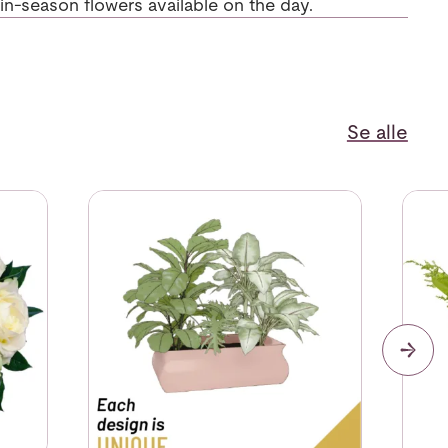
, in-season flowers available on the day.
Se alle
Se mer om Arrangement of Seasonal Plants
Se me