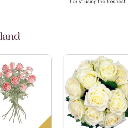
florist using the freshest
iland
2 Roses Short Stemmed
Se mer om Affection White