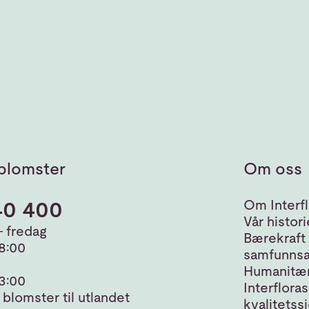
blomster
Om oss
40 400
Om Interfl
Vår histori
 fredag
Bærekraft
18:00
samfunnsa
Humanitær
13:00
Interfloras
blomster til utlandet
kvalitetss