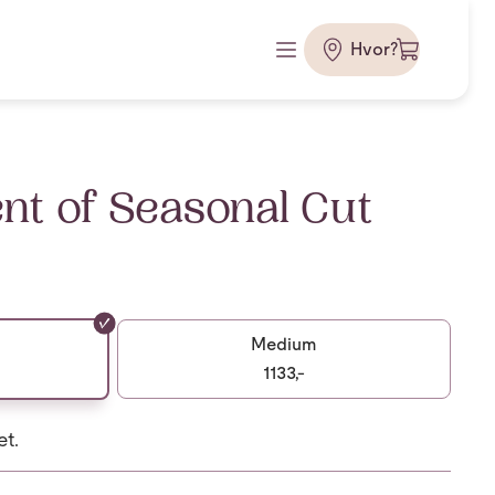
Hvor?
t of Seasonal Cut
Medium
1133,-
et.