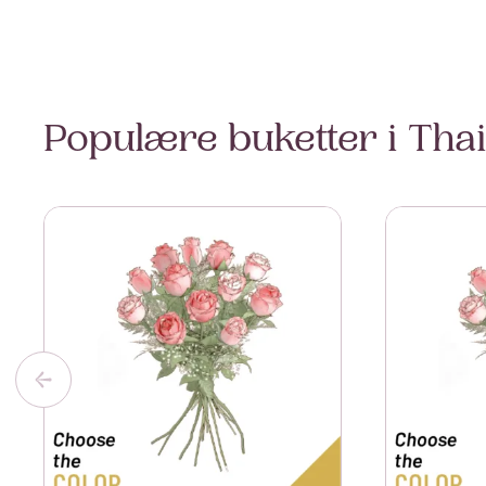
Populære buketter i Tha
Se mer om 12 Roses Long Stem
Se mer om 1