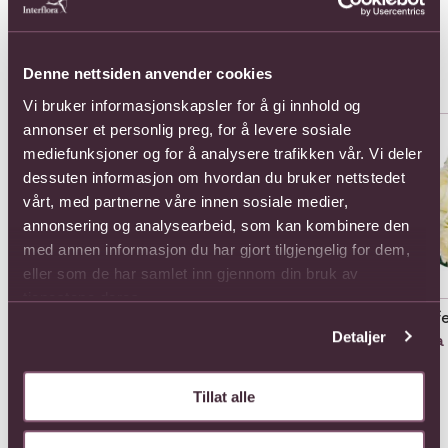
Populære buketter i Thailand
Se alle
Denne nettsiden anvender cookies
Vi bruker informasjonskapsler for å gi innhold og
Se mer om 12 Roses Long Stem
Se mer om 12 Roses Short St
Se 
annonser et personlig preg, for å levere sosiale
mediefunksjoner og for å analysere trafikken vår. Vi deler
dessuten informasjon om hvordan du bruker nettstedet
vårt, med partnerne våre innen sosiale medier,
annonsering og analysearbeid, som kan kombinere den
med annen informasjon du har gjort tilgjengelig for dem,
eller som de har samlet inn gjennom din bruk av
tjenestene deres.
Aff
12 Roses Long Stem
12 Roses Short Stemmed
Detaljer
Fra
1595,-
935,-
Tillat alle