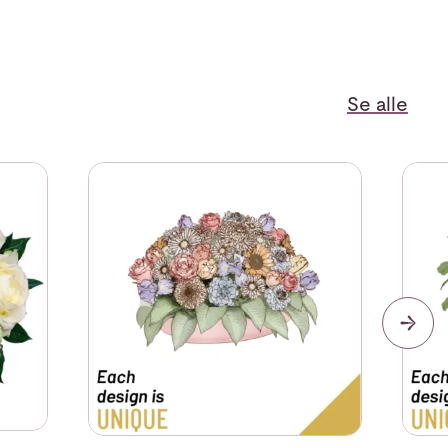
Se alle
Se mer om Arrangement of Seasonal Cut Flowers
Se me