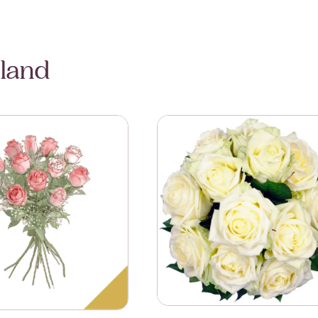
iland
2 Roses Short Stemmed
Se mer om Affection White